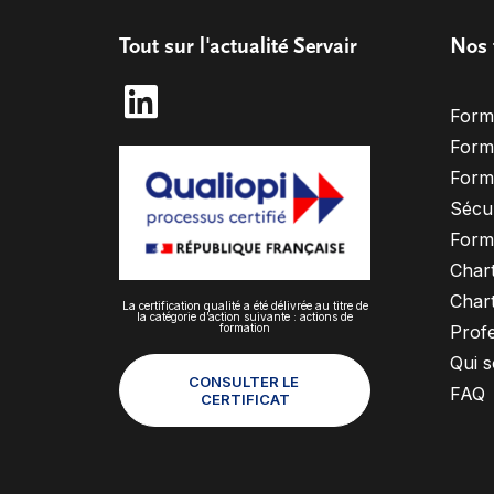
Tout sur l'actualité Servair
Nos 
Form
Form
Form
Sécur
Form
Chart
Chart
La certification qualité a été délivrée au titre de
la catégorie d’action suivante : actions de
formation
Profe
Qui 
CONSULTER LE 
FAQ
CERTIFICAT