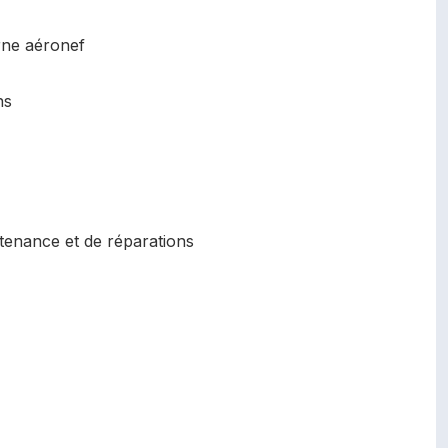
rne aéronef
ns
tenance et de réparations