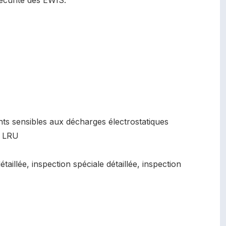
écurité des EWIS.
ts sensibles aux décharges électrostatiques
e LRU
taillée, inspection spéciale détaillée, inspection