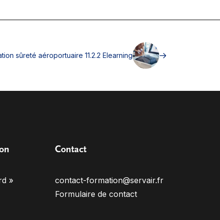
tion sûreté aéroportuaire 11.2.2 Elearning
ion
Contact
rd »
contact-formation@servair.fr
Formulaire de contact