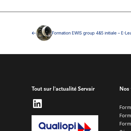
Formation EWIS group 4&5 initiale – E-Le
Tout sur l'actualité Servair
Nos 
Form
Form
Form