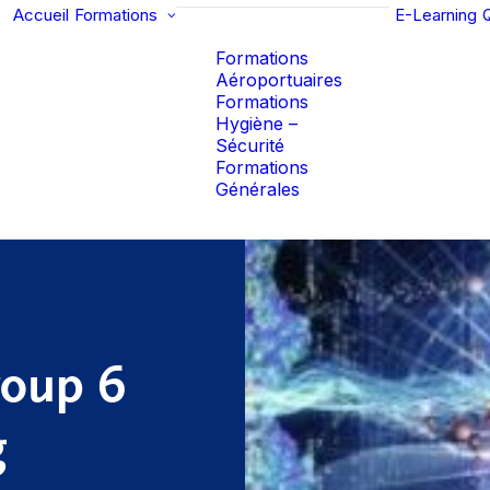
Accueil
Formations
E-Learning
Formations
Aéroportuaires
Formations
Hygiène –
Sécurité
Formations
Générales
roup 6
g