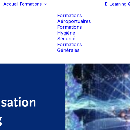
Accueil
Formations
E-Learning
Formations
Aéroportuaires
Formations
Hygiène –
Sécurité
Formations
Générales
isation
g