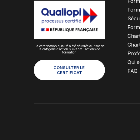
Form
Form
Sécur
Form
Chart
Chart
La certification qualité a été délivrée au titre de
la catégorie d’action suivante : actions de
formation
Profe
Qui 
CONSULTER LE 
FAQ
CERTIFICAT