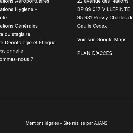
ations Aéroportuaires
22 avenue des Nations
ations Hygiène –
BP 89 017 VILLEPINTE
ité
95 931 Roissy Charles d
ations Générales
Gaulle Cedex
e du stagiaire
Voir sur Google Maps
e Déontologie et Éthique
ssionnelle
PLAN D’ACCES
sommes-nous ?
Mentions légales
–
Site réalisé par AJANS