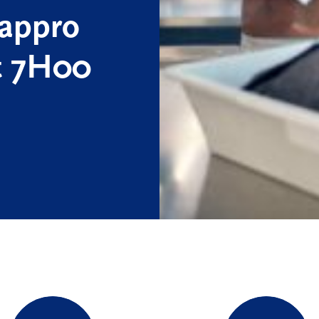
appro
rt 7H00