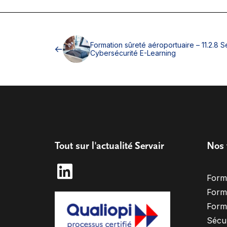
Formation sûreté aéroportuaire – 11.2.8 Se
Cybersécurité E-Learning
Tout sur l'actualité Servair
Nos 
Form
Form
Form
Sécur